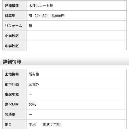
建物構造
木造スレート葺
駐車場
有
2台
80m
6,000円
リフォーム
無
小学校区
中学校区
詳細情報
土地権利
所有権
都市計画
区域外
用途地域
－
建ぺい率
60%
容積率
－
地目
宅地
（現状：宅地）