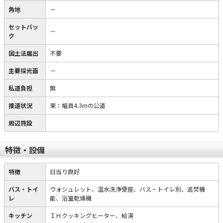
角地
－
セットバッ
－
ク
国土法届出
不要
主要採光面
－
私道負担
無
接道状況
東：幅員4.3mの公道
周辺施設
特徴・設備
特徴
日当り良好
バス・トイ
ウォシュレット、温水洗浄便座、バス・トイレ別、追焚機
レ
能、浴室乾燥機
キッチン
ＩＨクッキングヒーター、給湯