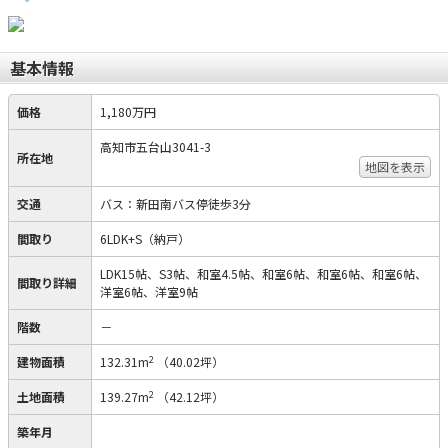
基本情報
価格
1,180万円
高知市五台山3041-3
所在地
地図を表示
交通
バス：新田南バス停徒歩3分
間取り
6LDK+S（納戸）
LDK15帖、S3帖、和室4.5帖、和室6帖、和室6帖、和室6帖、
間取り詳細
洋室6帖、洋室9帖
階数
－
2
建物面積
132.31m
（40.02坪）
2
土地面積
139.27m
（42.12坪）
築年月