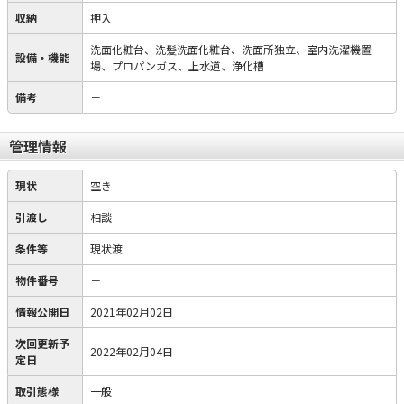
収納
押入
洗面化粧台、洗髪洗面化粧台、洗面所独立、室内洗濯機置
設備・機能
場、プロパンガス、上水道、浄化槽
備考
－
管理情報
現状
空き
引渡し
相談
条件等
現状渡
物件番号
－
情報公開日
2021年02月02日
次回更新予
2022年02月04日
定日
取引態様
一般