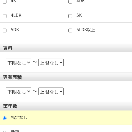
4K
4DK
4LDK
5K
5DK
5LDK以上
賃料
～
専有面積
～
築年数
指定なし
新築