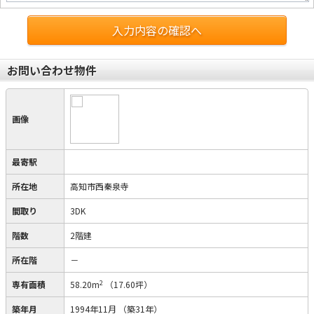
入力内容の確認へ
お問い合わせ物件
画像
最寄駅
所在地
高知市西秦泉寺
間取り
3DK
階数
2階建
所在階
－
2
専有面積
58.20m
（17.60坪）
築年月
1994年11月
（築31年）