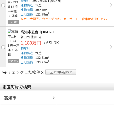
築年月
2012年08月
(築14年)
建物構造
木造
2
建物面積
50.51m
2
土地面積
121.78m
高台で太陽光、ウッドデッキ、カーポート、倉庫付き物件です。
一戸建て
高知市五台山3041-3
新田南
徒歩3分
1,180万円
/ 6SLDK
築年月
建物構造
木造
2
建物面積
132.31m
一戸建て
2
土地面積
139.27m
チェックした物件を
お問い合わせ
市区町村で検索
高知市