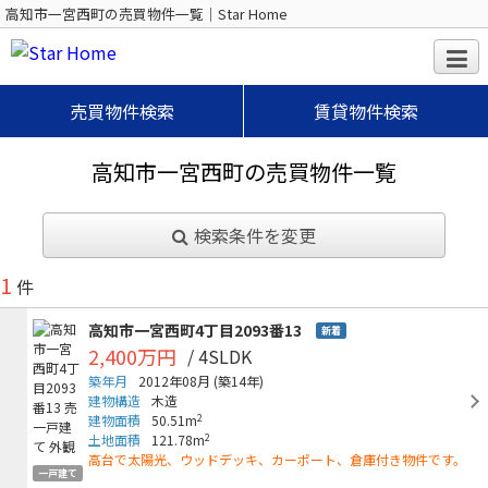
高知市一宮西町の売買物件一覧｜Star Home
売買物件検索
賃貸物件検索
高知市一宮西町の売買物件一覧
検索条件を変更
1
件
高知市一宮西町4丁目2093番13
新着
2,400万円
/ 4SLDK
築年月
2012年08月
(築14年)
建物構造
木造
2
建物面積
50.51m
2
土地面積
121.78m
高台で太陽光、ウッドデッキ、カーポート、倉庫付き物件です。
一戸建て